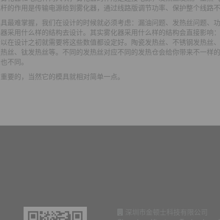
池杆的作用是传输电源给到雾化器，通过线路版调节功率、保护整个线路
模具最难掌握，我们在设计的时候就必须考虑：漏油问题、发热丝问题、
化器采用什么样的结构去设计。其实雾化器采用什么样的结构会直接影响
所以在设计之初就需要将这些数值都设定好。陶瓷发热丝、不锈钢发热丝
发热丝、钛发热丝等。不同的发热丝对应不同的发热仓会给你带来不一样
求也不同。
当重要的，当然它的模具就相对简单一点。
深圳市金顿士科技有限公司