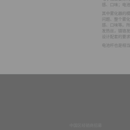
感、口味；电
其中雾化器的
问题、整个雾
感、口味等。
发热丝，镊铬
设计配套的要
电池杆也是相
中国区经销商招募