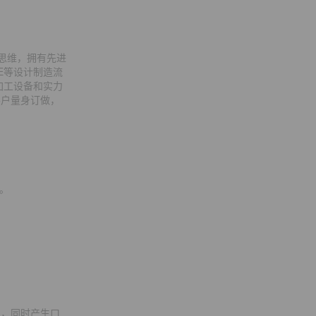
构思维，拥有先进
E等设计制造流
加工设备和实力
客户量身订做，
。
气，同时产生口