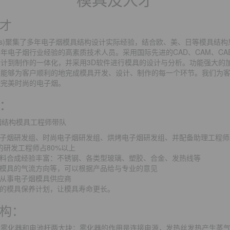
才
gtons)聚集了多年电子烟模具结构设计实际经验，结合欧、美、日等模具结
年电子烟行业经验的高素质技术人员。采用国际先进的CAD、CAM、CA
计到制作的一体化，并采用3D软件进行模具的设计与分析。功能强大的
队能够为客户顺利的地完成模具开发、设计、制作的每一个环节。我们为
造完美时尚的电子烟。
：
烟结构模具工程师带队
子烟研发组、时尚电子烟研发组、烘烤电子烟研发组、并配备助理工程师
的研发工程师占80%以上
料合成经验丰富：不锈钢、各类型玻璃、塑胶、合金、发热线等
模具的气流方向等，可以根据产品给与专业的意见
从事电子烟模具供应商
的模具保养计划，让模具寿命更长。
构：
为雾化器和电池杆两大块；雾化器的作用是连接电源，发热丝发热产生蒸