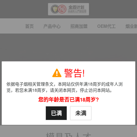
首页
产品中心
招商加盟
OEM代工
烟业
电子烟OEM&ODM
警告!
电子烟代工,电子烟工厂
依据电子烟相关管理条文，本网站仅供年满18周岁的成年人浏
览，若您未满18周岁，请关闭本网页，停止访问本网站。
您的年龄是否已满18周岁?
已满
未满
模具及人才