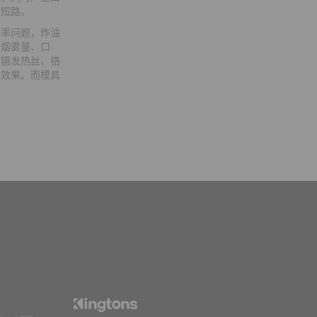
不短路。
功率问题，炸油
：烟雾量、口
、镊发热丝、铬
的效果。而模具