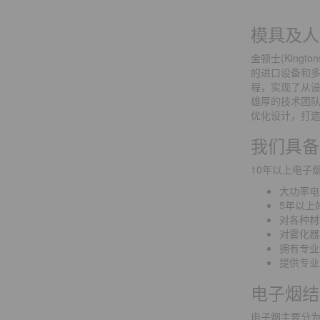
模具及人
金顿士(Kin
的进口设备和多
程，实现了从设
雄厚的技术团
优化设计，打
我们具备
10年以上电子
大功率电
5年以上
对各种材
对雾化器
拥有专业
提供专业
电子烟结
电子烟主要分